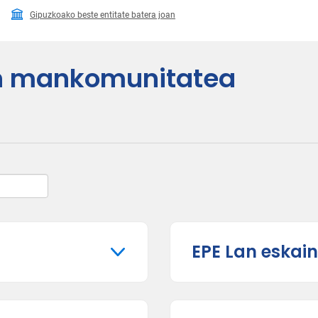
Gipuzkoako beste entitate batera joan
en mankomunitatea
EPE Lan eskai