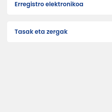
Erregistro elektronikoa
Tasak eta zergak