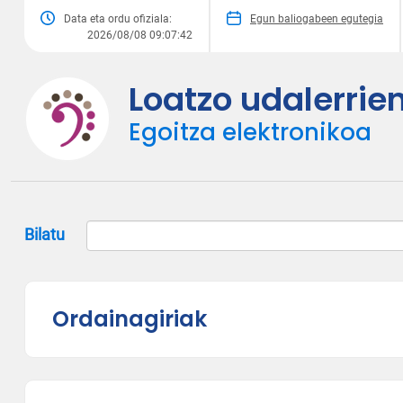
Data eta ordu ofiziala:
Egun baliogabeen egutegia
2026/08/08 09:07:42
Loatzo udalerri
Egoitza elektronikoa
Bilatu
Ordainagiriak