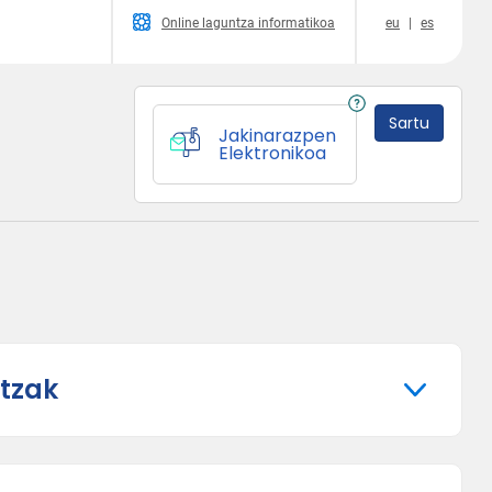
Online laguntza informatikoa
eu
|
es
Sartu
Jakinarazpen
Elektronikoa
ntzak